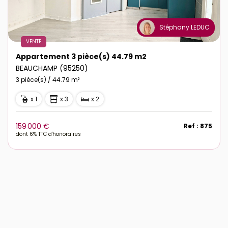
Stéphany LEDUC
VENTE
Appartement 3 pièce(s) 44.79 m2
BEAUCHAMP (95250)
3 pièce(s) / 44.79 m²
x 1
x 3
x 2
159 000 €
Ref : 875
dont 6% TTC d'honoraires