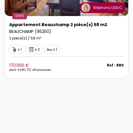
Stéphany LEDUC
VENTE
Appartement Beauchamp 2 pièce(s) 58 m2
BEAUCHAMP (95250)
2 pièce(s) / 58 m²
x 1
x 2
x 1
170 000 €
Ref : 880
dont 4.94% TTC d'honoraires