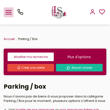
Nos offres
Accueil
Parking / Box
Estimation
Plus d'options
Modifier ma recherche
L'agence
Créer une alerte
Besoin d'aide
Rejoindre le groupement
Parking / box
Nous n'avons pas de biens à vous proposer dans la catégorie
Parking / Box pour le moment , plusieurs options s'offrent à vous
:
Voir
la liste de nos annonces
ou
nos annonces triées par