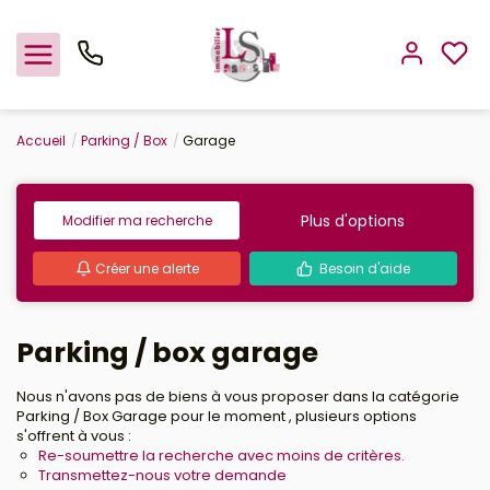
Accueil
Parking / Box
Garage
Nos offres
Estimation
Plus d'options
Modifier ma recherche
Créer une alerte
Besoin d'aide
L'agence
Rejoindre le groupement
Parking / box garage
Nous n'avons pas de biens à vous proposer dans la catégorie
Parking / Box Garage pour le moment , plusieurs options
s'offrent à vous :
Re-soumettre la recherche avec moins de critères.
Transmettez-nous votre demande