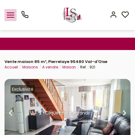
Nos offres
Vente maison 85 m², Pierrelaye 95480 Val-d'Oise
Estimation
Accueil
Maisons
A vendre
Maison
Ref. : 921
L'agence
Exclusivité
Rejoindre le groupement
Cliquez pour agrandir