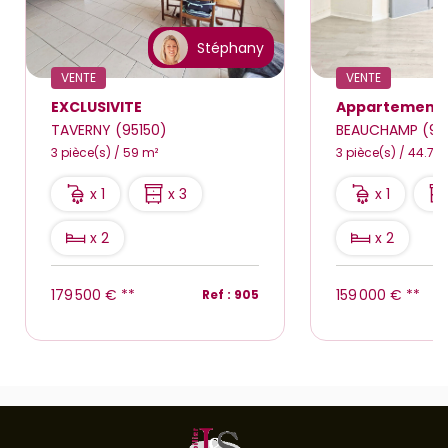
Stéphany
VENTE
VENTE
EXCLUSIVITE
TAVERNY (95150)
BEAUCHAMP (95
3 pièce(s) / 59 m²
3 pièce(s) / 44.79
x 1
x 3
x 1
x 2
x 2
179 500 €
**
159 000 €
**
Ref : 905