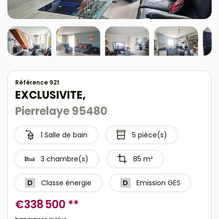
Référence 921
EXCLUSIVITE,
Pierrelaye 95480
1 Salle de bain
5 pièce(s)
3 chambre(s)
85 m²
D
Classe énergie
D
Emission GES
€338 500
**