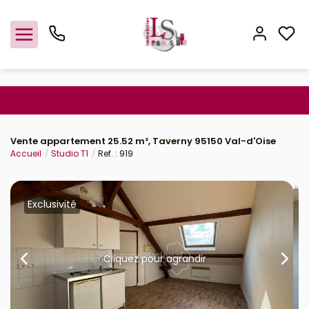
Nos offres
Vente appartement 25.52 m², Taverny 95150 Val-d'Oise
Estimation
Accueil
Studio T1
Ref. : 919
L'agence
Exclusivité
Rejoindre le groupement
Cliquez pour agrandir