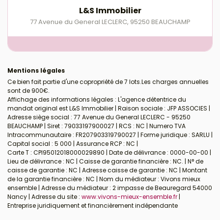
L&S Immobilier
77 Avenue du General LECLERC
,
95250
BEAUCHAMP
Mentions légales
Ce bien fait partie d'une copropriété de 7 lots.Les charges annuelles
sont de 900€.
Affichage des informations légales : L'agence détentrice du
mandat original est L&S Immobilier | Raison sociale : JFP ASSOCIES |
Adresse siège social : 77 Avenue du General LECLERC - 95250
BEAUCHAMP | Siret : 79033197900027 | RCS : NC | Numero TVA
Intracommunautaire : FR207903319790027 | Forme juridique : SARLU |
Capital social : 5 000 | Assurance RCP : NC |
Carte T : CPI95012018000029890 | Date de délivrance : 0000-00-00 |
Lieu de délivrance : NC | Caisse de garantie financière : NC. | N° de
caisse de garantie : NC | Adresse caisse de garantie : NC | Montant
de la garantie financière : NC | Nom du médiateur : Vivons mieux
ensemble | Adresse du médiateur : 2 impasse de Beauregard 54000
Nancy | Adresse du site :
www.vivons-mieux-ensemble.fr
|
Entreprise juridiquement et financièrement indépendante