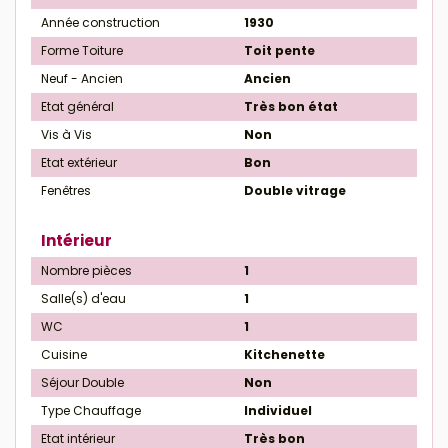
Année construction
1930
Forme Toiture
Toit pente
Neuf - Ancien
Ancien
Etat général
Très bon état
Vis à Vis
Non
Etat extérieur
Bon
Fenêtres
Double vitrage
Intérieur
Nombre pièces
1
Salle(s) d'eau
1
WC
1
Cuisine
Kitchenette
Séjour Double
Non
Type Chauffage
Individuel
Etat intérieur
Très bon