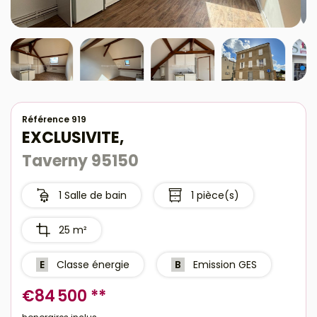
Référence 919
EXCLUSIVITE,
Taverny 95150
1 Salle de bain
1 pièce(s)
25 m²
E
Classe énergie
B
Emission GES
€84 500
**