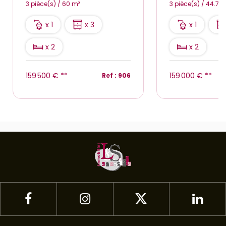
3 pièce(s) / 60 m²
3 pièce(s) / 44.79
x 1
x 3
x 1
x 2
x 2
159 500 €
**
159 000 €
**
Ref : 906