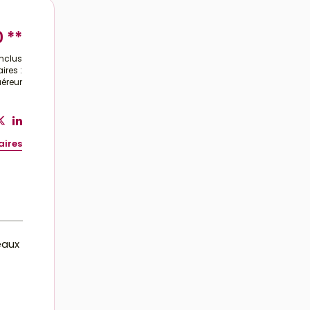
0
**
inclus
ires :
uéreur
aires
eaux