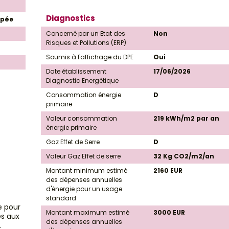
Diagnostics
ipée
Concerné par un Etat des
Non
Risques et Pollutions (ERP)
Soumis à l'affichage du DPE
Oui
Date établissement
17/06/2026
Diagnostic Energétique
Consommation énergie
D
primaire
Valeur consommation
219 kWh/m2 par an
énergie primaire
Gaz Effet de Serre
D
Valeur Gaz Effet de serre
32 Kg CO2/m2/an
Montant minimum estimé
2160 EUR
des dépenses annuelles
d'énergie pour un usage
standard
e pour
Montant maximum estimé
3000 EUR
es aux
des dépenses annuelles
.