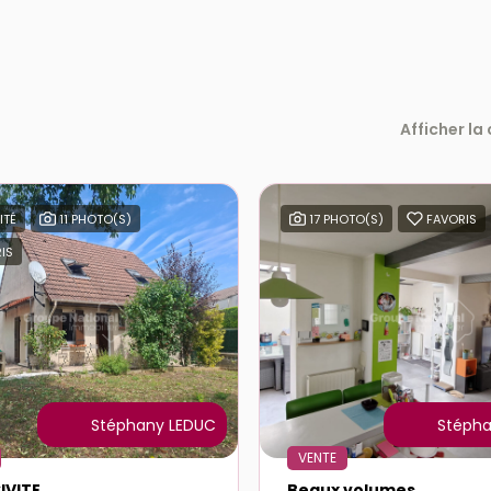
Afficher la
ITÉ
11 PHOTO(S)
17 PHOTO(S)
FAVORIS
IS
Stéphany LEDUC
Stépha
VENTE
IVITE
Beaux volumes
AYE (95480)
BESSANCOURT (95550)
s) / 85 m²
6 pièce(s) / 155 m²