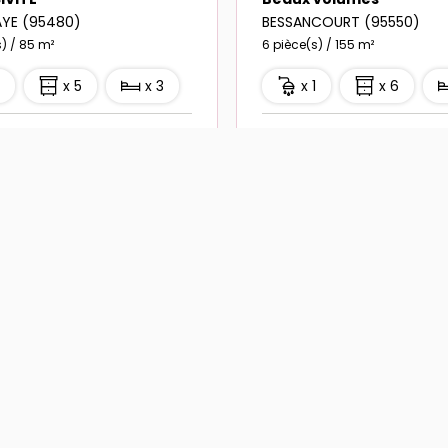
1
x 5
x 3
x 1
x 6
 €
399 000 €
Ref : 921
 TTC d'honoraires
dont 2.84% TTC d'honoraires
ITÉ
5 PHOTO(S)
FAVORIS
12 PHOTO(S)
FAVORIS
Stéphany LEDUC
Stépha
VENTE
IVITE