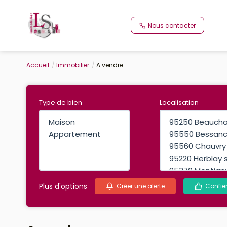
Nous contacter
Accueil
Immobilier
A vendre
Type de bien
Localisation
Sélectionnez...
Sélectionnez...
Plus d'options
Créer une alerte
Confie
A vendre
12 annonce(s) trouvée(s)