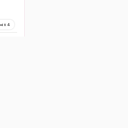
x 4
Ref : 923
ny LEDUC
Appartement Beauchamp 2 pièce(s) 58 m2